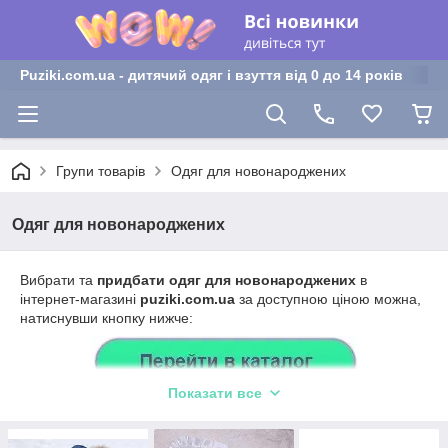
Puziki.com.ua - дитячий одяг і взуття від 0 до 14 років
Групи товарів
Одяг для новонароджених
Одяг для новонароджених
Вибрати та
придбати одяг для новонароджених
в
інтернет-магазині
puziki.com.ua
за доступною ціною можна,
натиснувши кнопку нижче:
Показати все
Дорогі покупці! У цьому розділі ми пропонуємо Вам