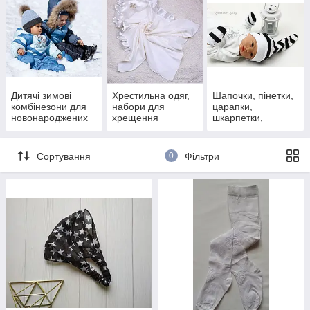
величезний вибір
одягу для новонароджених
за
найкращими цінами від виробника оптом і в роздріб.
Дитячі зимові
Хрестильна одяг,
Шапочки, пінетки,
комбінезони для
набори для
царапки,
новонароджених
хрещення
шкарпетки,
аксесуари
Сортування
0
Фільтри
Набір шапочка і царапки
У Вашій родині з'явився маленький стильняшка? Значить,
самий час приміряти йому
модний look
)))
Шапочки,
пінетки та царапки
— обов'язкові атрибути будь-якого
малюка!