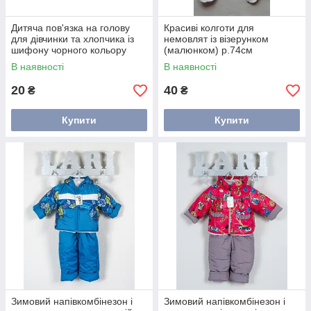
Дитяча пов'язка на голову
Красиві колготи для
для дівчинки та хлопчика із
немовлят із візерунком
шифону чорного кольору
(малюнком) р.74см
Євро пелюшки ergo Cocon
В наявності
В наявності
будуть дбайливо охороняти сон немовляти, як ніжні
20
40
₴
₴
мамині обійми. Тепер не потрібно сповивати дитину,
як це робили наші мами — достатньо просто
Купити
Купити
застібнути блискавку спального мішечка і ваш малюк
вже укритий
ковдрочкою
, в якій не буде заважати
сам собі спати!
Зимовий напівкомбінезон і
Зимовий напівкомбінезон і