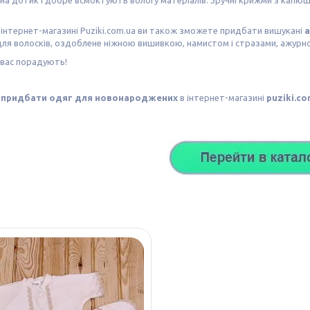
 інтернет-магазині
Puziki.com.ua
ви також зможете придбати вишукані
а
для волосків, оздоблене ніжною вишивкою, намистом і стразами, ажур
 вас порадують!
і
придбати одяг для новонароджених
в інтернет-магазині
puziki.co