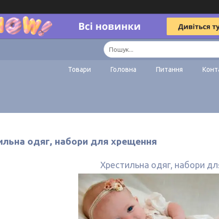
Товари
Головна
Питання
Конт
ильна одяг, набори для хрещення
Хрестильна одяг, набори д