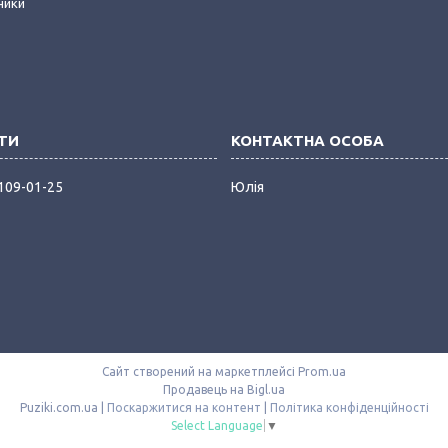
ники
 109-01-25
Юлія
Сайт створений на маркетплейсі
Prom.ua
Продавець на Bigl.ua
Puziki.com.ua |
Поскаржитися на контент
|
Політика конфіденційності
Select Language
▼