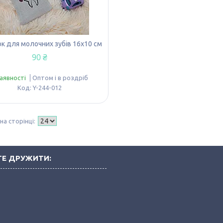
к для молочних зубів 16х10 см
90 ₴
наявності
Оптом і в роздріб
Y-244-012
Е ДРУЖИТИ:
і