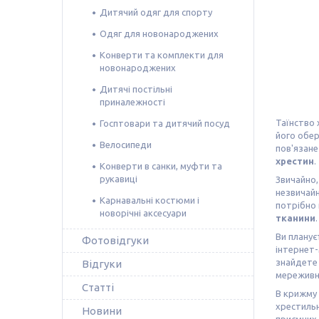
Дитячий одяг для спорту
Одяг для новонароджених
Конверти та комплекти для
новонароджених
Дитячі постільні
приналежності
Таїнство 
Госптовари та дитячий посуд
його обер
Велосипеди
пов'язане
хрестин
.
Конверти в санки, муфти та
рукавиці
Звичайно,
незвичайн
Карнавальні костюми і
потрібно 
новорічні аксесуари
тканини
.
Ви планує
Фотовідгуки
інтернет-
знайдет
Відгуки
мереживні
Статті
В крижму 
хрестильн
Новини
приємних 