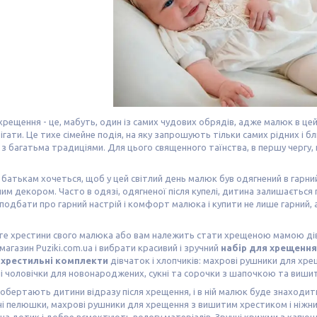
хрещення - це, мабуть, один із самих чудових обрядів, адже малюк в це
ігати. Це тихе сімейне подія, на яку запрошують тільки самих рідних і 
 з багатьма традиціями. Для цього священного таїнства, в першу чергу
 батькам хочеться, щоб у цей світлий день малюк був одягнений в гарн
им декором. Часто в одязі, одягненої після купелі, дитина залишається 
подбати про гарний настрій і комфорт малюка і купити не лише гарний, а
те хрестини свого малюка або вам належить стати хрещеною мамою дівч
магазин Puziki.com.ua і вибрати красивий і зручний
набір для хрещення
е
хрестильні комплекти
дівчаток і хлопчиків: махрові рушники для хре
 чоловічки для новонароджених, сукні та сорочки з шапочкою та виши
обертають дитини відразу після хрещення, і в ній малюк буде знаходити
і пелюшки, махрові рушники для хрещення з вишитим хрестиком і ніжни
на дотик і добре всмоктують вологу матеріалів. Зручні крижми з капюш