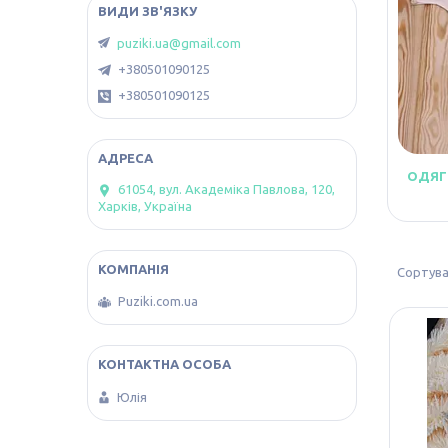
puziki.ua@gmail.com
+380501090125
+380501090125
ОДЯГ
61054, вул. Академіка Павлова, 120,
Харків, Україна
Puziki.com.ua
Юлія