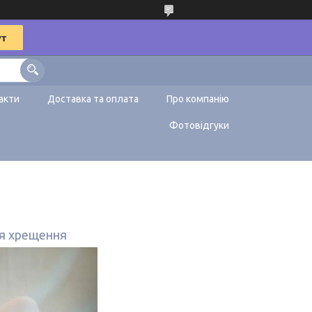
акти
Доставка та оплата
Про компанію
Фотовідгуки
ля хрещення