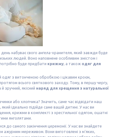
й день набуває свого ангела-хранителя, який завжди буде
близьких людей. Воно наповнене особливим змістом і
, потрібно буде придбати
крижму
, а також
одяг для
ий одяг з витонченою обробкою і цікавим кроєм,
протягом всього святкового заходу. Тому, в першу чергу,
 й зручний, якісний
наряд для хрещення з натуральної
инки або хлопчика? Значить, саме час відвідати наш
, який ідеально підійде саме вашій дитині. У нас ви
щення, крижми в комплекті з хрестильної одягом, ошатні
тими янголятами.
ся до самого закінчення церемонії. У нас ви знайдете
м ажурним мереживом. Вони виготовлені з м'яких,
оном-куточком зігріють голівку малюка і вбере зайву