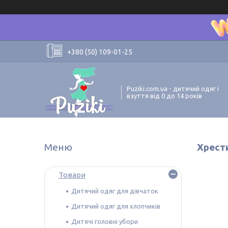
+380 (50) 109-01-25
Puziki.com.ua - дитячий одяг і
взуття від 0 до 14 років
Хрест
Товари
Дитячий одяг для дівчаток
Дитячий одяг для хлопчиків
Дитячі головні убори