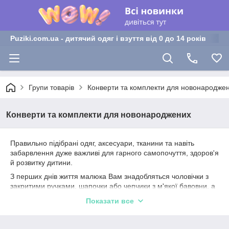
Puziki.com.ua - дитячий одяг і взуття від 0 до 14 років
Групи товарів
Конверти та комплекти для новонародже
Конверти та комплекти для новонароджених
Правильно підібрані одяг, аксесуари, тканини та навіть
забарвлення дуже важливі для гарного самопочуття, здоров'я
й розвитку дитини.
З перших днів життя малюка Вам знадобляться чоловічки з
закритими ручками, шапочки або чепчики з м'якої бавовни, а
також ковдрочка, яку можна легко трансформувати в конверт
Показати все
(із утеплювачем або без нього в залежності від пори року).
Якщо ці речі реалізуються в наборі, значить, вони відмінно
доповнять один одного.