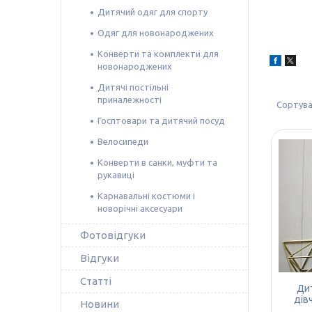
Дитячий одяг для спорту
Одяг для новонароджених
Конверти та комплекти для
новонароджених
Дитячі постільні
приналежності
Госптовари та дитячий посуд
Велосипеди
Конверти в санки, муфти та
рукавиці
Карнавальні костюми і
новорічні аксесуари
Фотовідгуки
Відгуки
Статті
Дит
дів
Новини