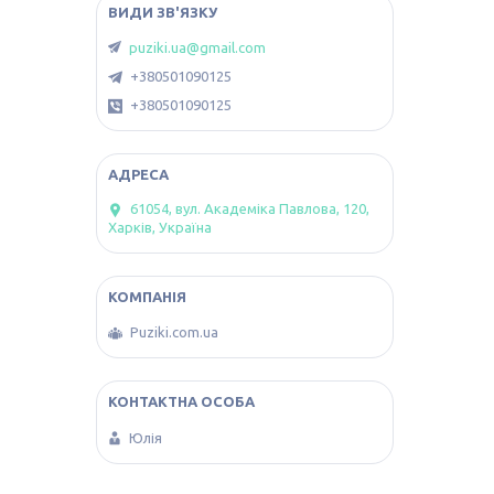
puziki.ua@gmail.com
+380501090125
+380501090125
61054, вул. Академіка Павлова, 120,
Харків, Україна
Puziki.com.ua
Юлія