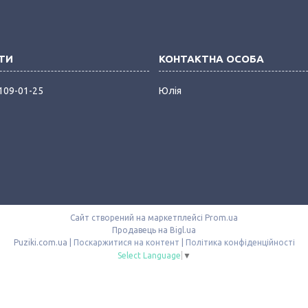
 109-01-25
Юлія
Сайт створений на маркетплейсі
Prom.ua
Продавець на Bigl.ua
Puziki.com.ua |
Поскаржитися на контент
|
Політика конфіденційності
Select Language
▼