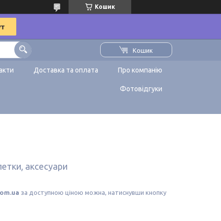
Кошик
Кошик
акти
Доставка та оплата
Про компанію
Фотовідгуки
петки, аксесуари
com.ua
за доступною ціною можна, натиснувши кнопку