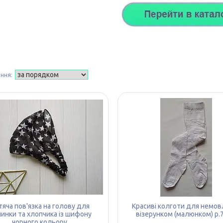
яча пов'язка на голову для
Красиві колготи для немовл
чинки та хлопчика із шифону
візерунком (малюнком) р.
чорного кольору