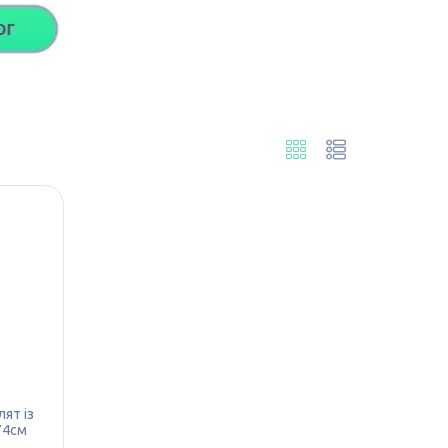
ят із
74см