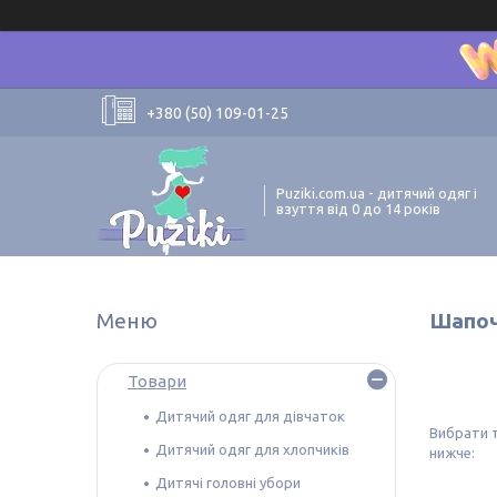
+380 (50) 109-01-25
Puziki.com.ua - дитячий одяг і
взуття від 0 до 14 років
Шапочк
Товари
Дитячий одяг для дівчаток
Вибрати 
Дитячий одяг для хлопчиків
нижче:
Дитячі головні убори