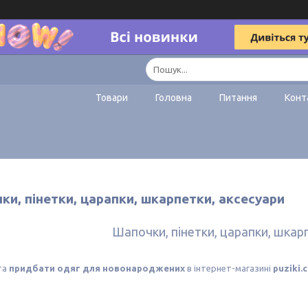
Товари
Головна
Питання
Конт
и, пінетки, царапки, шкарпетки, аксесуари
Шапочки, пінетки, царапки, шкар
та
придбати одяг для новонароджених
в інтернет-магазині
puziki.