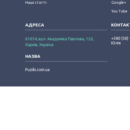
Наші статті
Google+
You Tube
+380 (50)
61054, вул. Академіка Павлова, 120,
Юлія
Харків, Україна
Puziki.com.ua