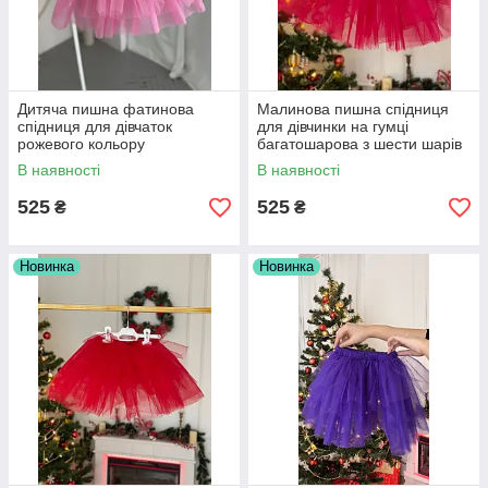
Дитяча пишна фатинова
Малинова пишна спідниця
спідниця для дівчаток
для дівчинки на гумці
рожевого кольору
багатошарова з шести шарів
шестишарова р. 86-146
фатину р.86-146
В наявності
В наявності
525
525
₴
₴
Новинка
Новинка