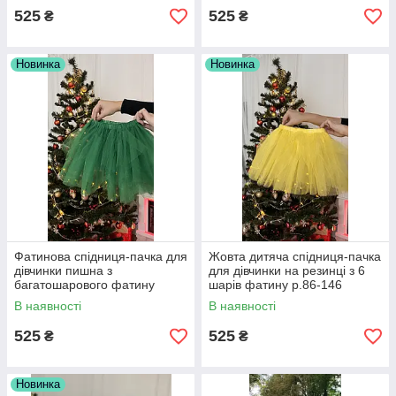
525
525
₴
₴
Новинка
Новинка
Фатинова спідниця-пачка для
Жовта дитяча спідниця-пачка
дівчинки пишна з
для дівчинки на резинці з 6
багатошарового фатину
шарів фатину р.86-146
зеленого кольору в шість
В наявності
В наявності
шарів р.86-146
525
525
₴
₴
Новинка