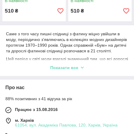
В наявності
В наявності
510
510
₴
₴
Саме з того часу пишні спідниці з фатину міцно увійшли в
моду, періодично з'являючись в колекціях модних дизайнерів
протягом 1970–1990 років. Однак справжній «Бум» на
дитячі
та дорослі
фатинові спідниці розпочався в 21 столітті.
Цей період у світі моди взагалі знаменний тим, що всі дорослі
модні тенденції, ледь з'явившись, одразу ж «підхоплюються»
Показати все
та перекочовують в дитячу сучасну моду. Тому не дивно, що
пишні фатинові спідниці, не встигнувши з'явитися на
дорослих світових подіумах, одразу стали наймоднішим
Про нас
дитячим трендом.
88% позитивних з 41 відгука за рік
Дитячі фатинові спідниці – ідеальний наряд на
будь-який випадок
Працює з 15.08.2016
м. Харків
61054, вул. Академіка Павлова, 120, Харків, Україна
Інтернет-магазин Puziki пропонує великий вибір дитячих
фатинових спідниць на будь-який випадок: