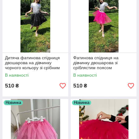
Дитяча фатинова спідниця
Фатинова спідниця на
двошарова на дівчинку
дівчинку двошарова зі
чорного кольору зі срібним
сріблястим поясом
поясом р. 104-170
малинового кольору р. 104-
В наявності
В наявності
170
510
510
₴
₴
Новинка
Новинка