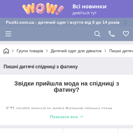
Puziki.com.ua - дитячий одяг і взуття від 0 до 14 років
Групи товарів
Дитячий одяг для дівчаток
Пишні дитяч
Пишні дитячі спідниці з фатину
Звідки прийшла мода на спідниці з
фатину?
У 21 столітті дорослі та дитячі фатинові спідниці стали
справжнім трендом. І їхня популярність невпинно зростає.
Показати все
Дизайнери не втомлюються створювати нові й нові моделі
дорослих і дитячих фатинових спідниць – пишні та не пишні,
короткі та довгі, багатошарові й такі, що мають лише 2-3