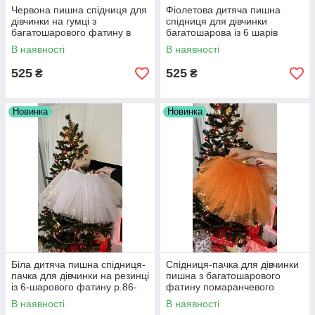
Червона пишна спідниця для
Фіолетова дитяча пишна
дівчинки на гумці з
спідниця для дівчинки
багатошарового фатину в
багатошарова із 6 шарів
шість шарів р.86-146
фатину р.86-146
В наявності
В наявності
525
525
₴
₴
Новинка
Новинка
Біла дитяча пишна спідниця-
Спідниця-пачка для дівчинки
пачка для дівчинки на резинці
пишна з багатошарового
із 6-шарового фатину р.86-
фатину помаранчевого
146
кольору в шість шарів р.86-
В наявності
В наявності
146