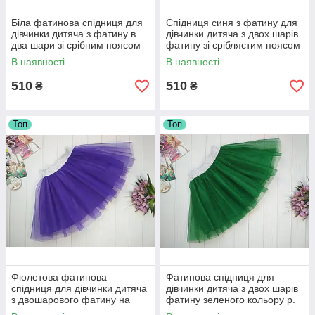
Біла фатинова спідниця для
Спідниця синя з фатину для
дівчинки дитяча з фатину в
дівчинки дитяча з двох шарів
два шари зі срібним поясом
фатину зі сріблястим поясом
р. 104-170
р. 104-170
В наявності
В наявності
510
510
₴
₴
Топ
Топ
Фіолетова фатинова
Фатинова спідниця для
спідниця для дівчинки дитяча
дівчинки дитяча з двох шарів
з двошарового фатину на
фатину зеленого кольору р.
резинці р. 104-170
104-170