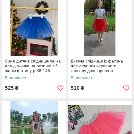
Синя дитяча спідниця-пачка
Дитяча спідниця із фатина
для дівчинки на резинці з 6
для дівчинки червоного
шарів фатину р.86-146
кольору двошарова зі
срібним поясом р. 104-170
В наявності
В наявності
525
510
₴
₴