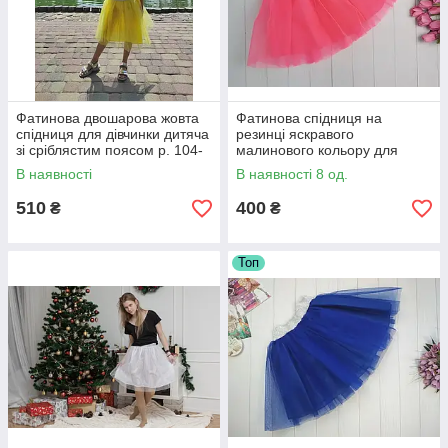
Фатинова двошарова жовта
Фатинова спідниця на
спідниця для дівчинки дитяча
резинці яскравого
зі сріблястим поясом р. 104-
малинового кольору для
170
дівчинки 2-9 років
В наявності
В наявності 8 од.
510
400
₴
₴
Топ