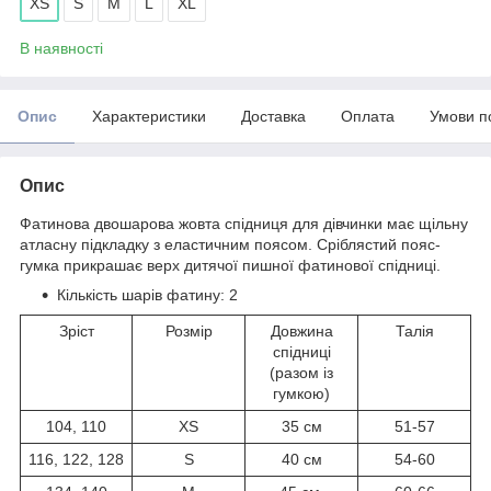
XS
S
M
L
XL
В наявності
Опис
Характеристики
Доставка
Оплата
Умови п
Опис
Фатинова двошарова жовта спідниця для дівчинки має щільну
атласну підкладку з еластичним поясом. Сріблястий пояс-
гумка прикрашає верх дитячої пишної фатинової спідниці.
Кількість шарів фатину: 2
Зріст
Розмір
Довжина
Талія
спідниці
(разом із
гумкою)
104, 110
XS
35 см
51-57
116, 122, 128
S
40 см
54-60