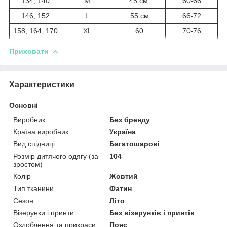
134, 140
M
45 см
60-66
146, 152
L
55 см
66-72
158, 164, 170
XL
60
70-76
Приховати
Характеристики
Основні
Виробник
Без бренду
Країна виробник
Україна
Вид спідниці
Багатошарові
Розмір дитячого одягу (за
104
зростом)
Колір
Жовтий
Тип тканини
Фатин
Сезон
Літо
Візерунки і принти
Без візерунків і принтів
Оздоблення та прикраси
Пояс