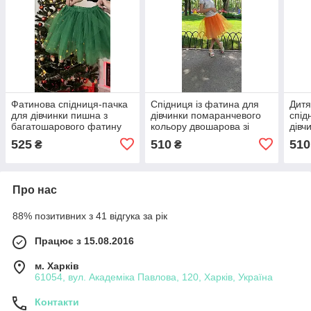
Фатинова спідниця-пачка
Спідниця із фатина для
Дитя
для дівчинки пишна з
дівчинки помаранчевого
спід
багатошарового фатину
кольору двошарова зі
дівч
зеленого кольору в шість
срібним поясом р. 104-
зі с
525
510
510
₴
₴
шарів р.86-146
170
170
Про нас
88% позитивних з 41 відгука за рік
Працює з 15.08.2016
м. Харків
61054, вул. Академіка Павлова, 120, Харків, Україна
Контакти