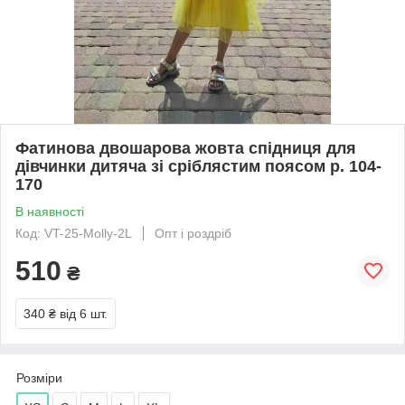
Фатинова двошарова жовта спідниця для
дівчинки дитяча зі сріблястим поясом р. 104-
170
В наявності
Код: VT-25-Molly-2L
Опт і роздріб
510
₴
340 ₴
від 6 шт.
Розміри