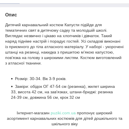
Опис
Дитячий карнавальний костюм Капусти підійде для
тематичних свят в дитячому садку та молодшій школі.
Виглядає незвично і цікаво на хлопчиків і дівчаток. Такий
наряд підніме настрій і порадує гостей. Усі складові виконані
із приємного до тіла атласного матеріалу. У наборі - укорочені
штанці на резинці, накидка з пришитою м'якою капустою,
пов'язка на голову з широкими листям. Костюм виготовлений
з атласної тканини.
Розмір: 30-34. Вік 3-9 років.
Заміри: обідок ОГ 47-54 см (резинка), жилет ширина
33, висота 42 см, на зав'язках, штани-бриджі: резинка
24-39 см, довжина 56 см, крок 32 см
Інтернет-магазин
puziki.com.ua
пропонує широкий
асортимент карнавальних костюмів для дітей дошкільного та
шкільного віку