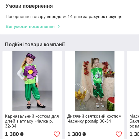
Умови повернення
Повернення товару впродовж 14 днів за рахунок покупця
Всі умови повернення
Подібні товари компанії
Карнавальний костюм для
Дитячий святковий костюм
Мас
дітей з атласу Фіалка р.
Часнику розмір 30-34
Бакл
32-34
розм
1 380
1 380
1 3
₴
₴