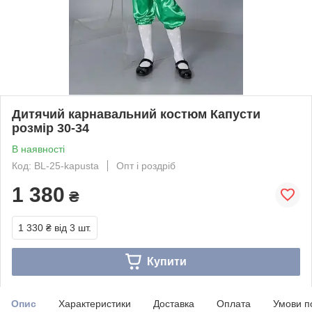
Дитячий карнавальний костюм Капусти
розмір 30-34
В наявності
Код: BL-25-kapusta
Опт і роздріб
1 380
₴
1 330 ₴
від 3 шт.
Купити
Опис
Характеристики
Доставка
Оплата
Умови п