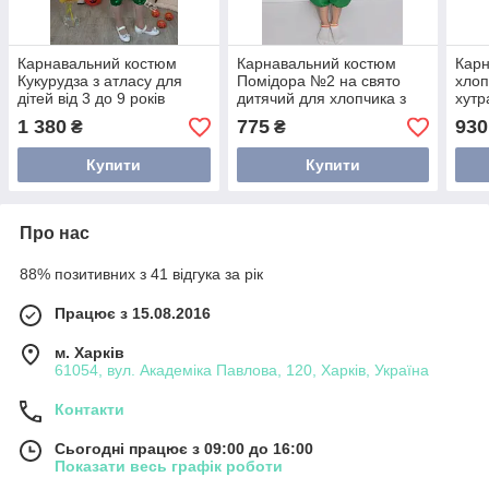
Карнавальний костюм
Карнавальний костюм
Карн
Кукурудза з атласу для
Помідора №2 на свято
хлоп
дітей від 3 до 9 років
дитячий для хлопчика з
хутр
атласу 3-4 років
рокі
1 380
775
930
₴
₴
Купити
Купити
Про нас
88% позитивних з 41 відгука за рік
Працює з 15.08.2016
м. Харків
61054, вул. Академіка Павлова, 120, Харків, Україна
Контакти
Сьогодні працює з 09:00 до 16:00
Показати весь графік роботи