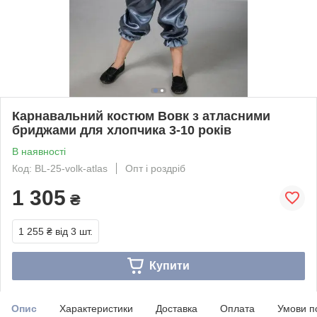
Карнавальний костюм Вовк з атласними
бриджами для хлопчика 3-10 років
В наявності
Код: BL-25-volk-atlas
Опт і роздріб
1 305
₴
1 255 ₴
від 3 шт.
Купити
Опис
Характеристики
Доставка
Оплата
Умови п