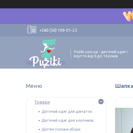
+380 (50) 109-01-25
Puziki.com.ua - дитячий одяг і
взуття від 0 до 14 років
Шапка
Товари
Дитячий одяг для дівчаток
Дитячий одяг для хлопчиків
Дитячі головні убори