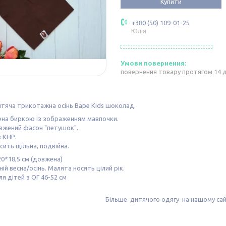
Купити
+380 (50) 109-01-25
Юлія
повернення товару протягом 14 
тяча трикотажна осінь Bape Kids шоколад.
на биркою із зображенням мавпочки.
вжений фасон "петушок".
 КНР.
ить щільна, подвійна.
20*18,5 см (довжена)
ній весна/осінь. Малята носять цілий рік.
ля дітей з ОГ 46-52 см
Більше дитячого одягу на нашому сайт