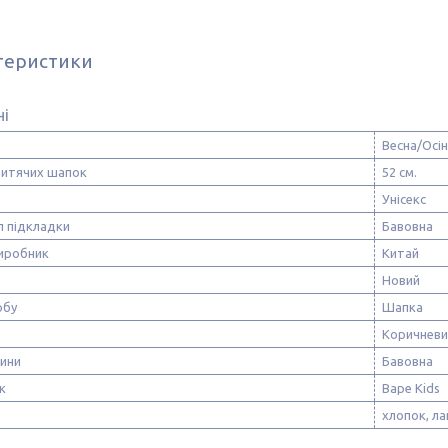
теристики
ні
Весна/Осі
дитячих шапок
52 см.
Унісекс
л підкладки
Бавовна
виробник
Китай
Новий
обу
Шапка
Коричневи
нини
Бавовна
к
Bape Kids
хлопок, л