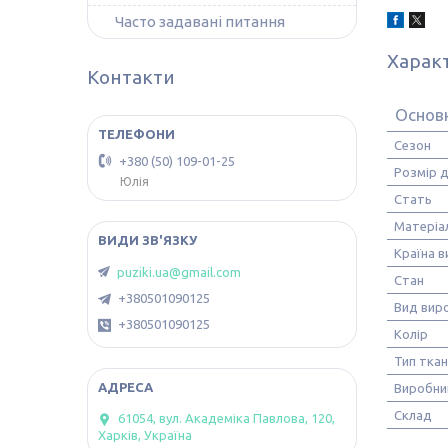
Часто задавані питання
Харак
Контакти
Основ
Сезон
+380 (50) 109-01-25
Розмір 
Юлія
Стать
Матеріа
Країна 
puziki.ua@gmail.com
Стан
+380501090125
Вид вир
+380501090125
Колір
Тип тка
Виробни
Склад
61054, вул. Академіка Павлова, 120,
Харків, Україна