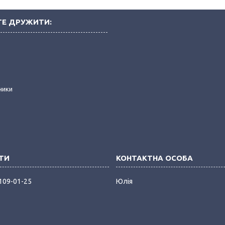
Е ДРУЖИТИ:
і
ники
 109-01-25
Юлія