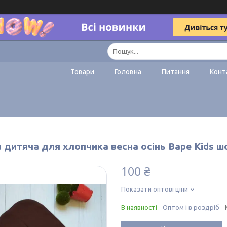
Товари
Головна
Питання
Конт
 дитяча для хлопчика весна осінь Bape Kids 
100 ₴
Показати оптові ціни
В наявності
Оптом і в роздріб