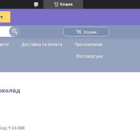
Кошик
Кошик
акти
Доставка та оплата
Про компанію
Фотовідгуки
шоколад
Код:
Y-24-008