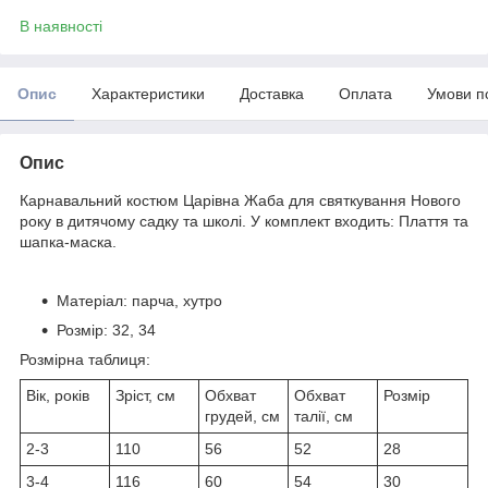
В наявності
Опис
Характеристики
Доставка
Оплата
Умови п
Опис
Карнавальний костюм Царiвна Жаба для святкування Нового
року в дитячому садку та школі. У комплект входить: Плаття та
шапка-маска.
Матеріал: парча, хутро
Розмір: 32, 34
Розмірна таблиця:
Вік, років
Зріст, см
Обхват
Обхват
Розмір
грудей, см
талії, см
2-3
110
56
52
28
3-4
116
60
54
30