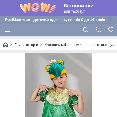
Puziki.com.ua - дитячий одяг і взуття від 0 до 14 років
Групи товарів
Карнавальні костюми і новорічні аксесуар