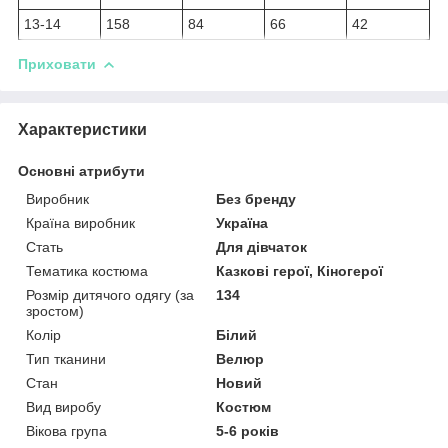
13-14
158
84
66
42
Приховати
Характеристики
Основні атрибути
Виробник
Без бренду
Країна виробник
Україна
Стать
Для дівчаток
Тематика костюма
Казкові герої, Кіногерої
Розмір дитячого одягу (за
134
зростом)
Колір
Білий
Тип тканини
Велюр
Стан
Новий
Вид виробу
Костюм
Вікова група
5-6 років