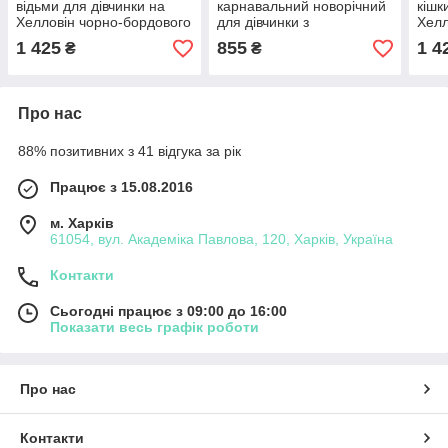
відьми для дівчинки на
карнавальний новорічний
кішк
Хелловін чорно-бордового
для дівчинки з
Хелл
кольору № 3р. 100-140
помаранчевого атласу та
вушк
1 425
855
1 4
₴
₴
хутра на 3-8 років
Про нас
88% позитивних з 41 відгука за рік
Працює з 15.08.2016
м. Харків
61054, вул. Академіка Павлова, 120, Харків, Україна
Контакти
Сьогодні працює з 09:00 до 16:00
Показати весь графік роботи
Про нас
Контакти