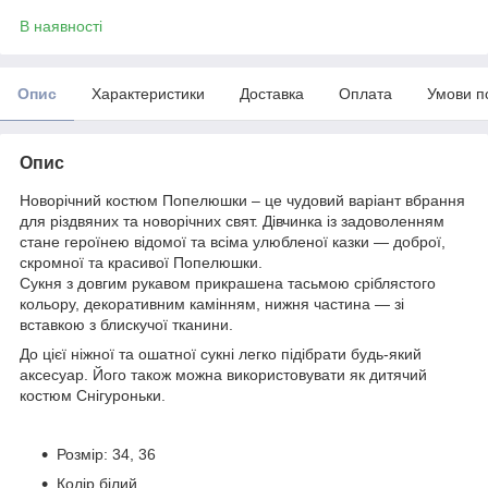
В наявності
Опис
Характеристики
Доставка
Оплата
Умови п
Опис
Новорічний костюм Попелюшки – це чудовий варіант вбрання
для різдвяних та новорічних свят. Дівчинка із задоволенням
стане героїнею відомої та всіма улюбленої казки — доброї,
скромної та красивої Попелюшки.
Сукня з довгим рукавом прикрашена тасьмою сріблястого
кольору, декоративним камінням, нижня частина — зі
вставкою з блискучої тканини.
До цієї ніжної та ошатної сукні легко підібрати будь-який
аксесуар. Його також можна використовувати як дитячий
костюм Снігуроньки.
Розмір: 34, 36
Колір білий