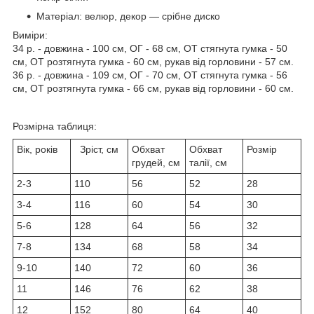
Матеріал: велюр, декор — срібне диско
Виміри:
34 р. - довжина - 100 см, ОГ - 68 см, ОТ стягнута гумка - 50
см, ОТ розтягнута гумка - 60 см, рукав від горловини - 57 см.
36 р. - довжина - 109 см, ОГ - 70 см, ОТ стягнута гумка - 56
см, ОТ розтягнута гумка - 66 см, рукав від горловини - 60 см.
Розмірна таблиця:
Вік, років
Зріст, см
Обхват
Обхват
Розмір
грудей, см
талії, см
2-3
110
56
52
28
3-4
116
60
54
30
5-6
128
64
56
32
7-8
134
68
58
34
9-10
140
72
60
36
11
146
76
62
38
12
152
80
64
40