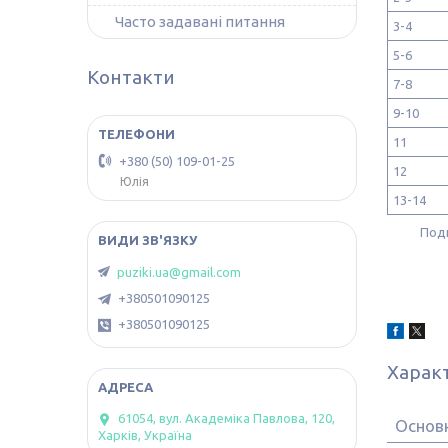
Часто задавані питання
3-4
5-6
Контакти
7-8
9-10
11
+380 (50) 109-01-25
12
Юлія
13-14
Поди
puziki.ua@gmail.com
+380501090125
+380501090125
Харак
61054, вул. Академіка Павлова, 120,
Основн
Харків, Україна