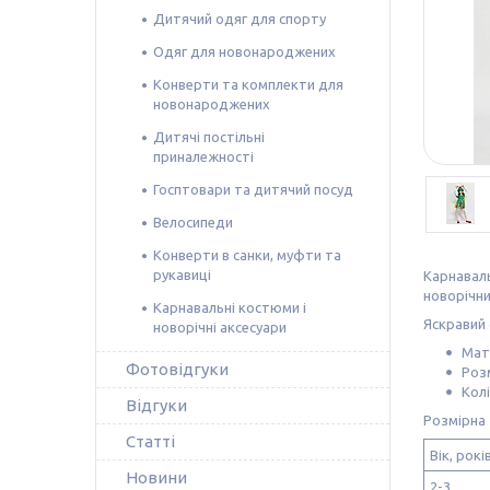
Дитячий одяг для спорту
Одяг для новонароджених
Конверти та комплекти для
новонароджених
Дитячі постільні
приналежності
Госптовари та дитячий посуд
Велосипеди
Конверти в санки, муфти та
рукавиці
Карнаваль
новорічни
Карнавальні костюми і
Яскравий 
новорічні аксесуари
Мат
Фотовідгуки
Розм
Колі
Відгуки
Розмірна 
Статті
Вік, рокі
Новини
2-3