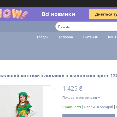
Товари
Головна
Питання
Конт
вальний костюм хлопавки з шапочкою зріст 12
1 425 ₴
Показати оптові ціни
В наявності
Оптом і в роздріб