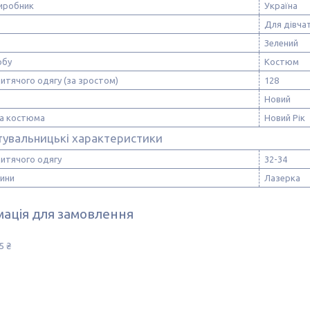
виробник
Україна
Для дівча
Зелений
обу
Костюм
итячого одягу (за зростом)
128
Новий
а костюма
Новий Рік
тувальницькі характеристики
дитячого одягу
32-34
нини
Лазерка
ація для замовлення
5 ₴