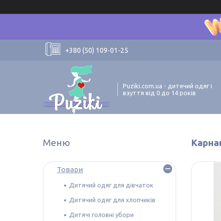
+380 (50) 109-01-25
Puziki.com.ua - дитячий одяг і
взуття від 0 до 14 років
Карна
Товари
Дитячий одяг для дівчаток
Дитячий одяг для хлопчиків
Дитячі головні убори