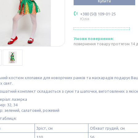
Купити
+380 (50) 109-01-25
Юлія
повернення товару протягом 14 
ний костюм хлопавки для новорічних ранків та маскарадів подарує Ваші
х свят.
ошатний комплект складається з сукні та шапочки, виготовлених з якісн
еріал: лазерка
ір: 32, 34
р: зелений, салатовий, рожевий
таблиця:
в
Зріст, см
Обхват грудей, см
110
56