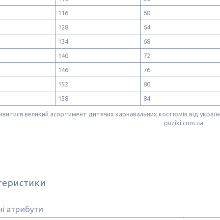
116
60
128
64
134
68
140
72
146
76
152
80
158
84
витися великий асортимент дитячих карнавальних костюмів від україн
puziki.com.ua
теристики
і атрибути