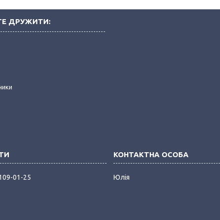
Е ДРУЖИТИ:
і
ники
 109-01-25
Юлія