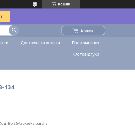
Кошик
Кошик
акти
Доставка та оплата
Про компанію
Фотовідгуки
8-134
Код:
BL-26-tsukerka parcha