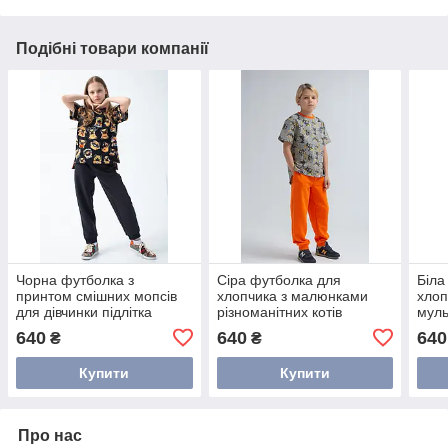
Подібні товари компанії
Чорна футболка з
Сіра футболка для
Біла
принтом смішних мопсів
хлопчика з малюнками
хлоп
для дівчинки підлітка
різноманітних котів
муль
бандитів
Дак
640
640
640
₴
₴
Купити
Купити
Про нас