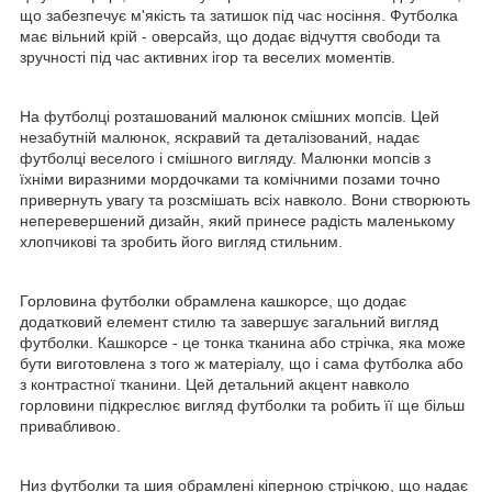
що забезпечує м'якість та затишок під час носіння. Футболка
має вільний крій - оверсайз, що додає відчуття свободи та
зручності під час активних ігор та веселих моментів.
На футболці розташований малюнок смішних мопсів. Цей
незабутній малюнок, яскравий та деталізований, надає
футболці веселого і смішного вигляду. Малюнки мопсів з
їхніми виразними мордочками та комічними позами точно
привернуть увагу та розсмішать всіх навколо. Вони створюють
неперевершений дизайн, який принесе радість маленькому
хлопчикові та зробить його вигляд стильним.
Горловина футболки обрамлена кашкорсе, що додає
додатковий елемент стилю та завершує загальний вигляд
футболки. Кашкорсе - це тонка тканина або стрічка, яка може
бути виготовлена з того ж матеріалу, що і сама футболка або
з контрастної тканини. Цей детальний акцент навколо
горловини підкреслює вигляд футболки та робить її ще більш
привабливою.
Низ футболки та шия обрамлені кіперною стрічкою, що надає