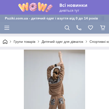
Puziki.com.ua - дитячий одяг і взуття від 0 до 14 років
Групи товарів
Дитячий одяг для дівчаток
Спортивні к