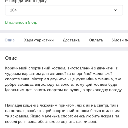
Розмір дитячого одягу
104
В наявності 5 од.
Опис
Характеристики
Доставка
Оплата
Умови п
Опис
Коричневий спортивний костюм, виготовлений з двунитки, є
чудовим варіантом для активної та енергійної маленької
спортсменки. Матеріал двунитка - це дуже міцна тканина, яка
добре захищає від холоду та вологи, тому цей костюм буде
ідеальним для занять спортом на вулиці в прохолодну погоду.
Накладні кишені з яскравим принтом, які є як на светрі, так і
на штанах, зроблять цей спортивний костюм більш стильним
та яскравим. Якщо маленька спортсменка любить яскраві та
веселі речі, вона обов'язково оцінить такі кишені.