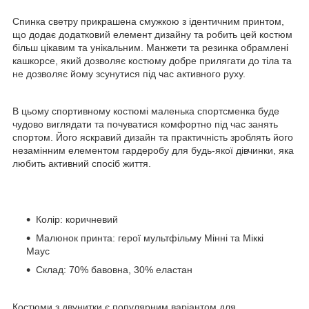
Спинка светру прикрашена смужкою з ідентичним принтом,
що додає додатковий елемент дизайну та робить цей костюм
більш цікавим та унікальним. Манжети та резинка обрамлені
кашкорсе, який дозволяє костюму добре прилягати до тіла та
не дозволяє йому зсунутися під час активного руху.
В цьому спортивному костюмі маленька спортсменка буде
чудово виглядати та почуватися комфортно під час занять
спортом. Його яскравий дизайн та практичність зроблять його
незамінним елементом гардеробу для будь-якої дівчинки, яка
любить активний спосіб життя.
Колір: коричневий
Малюнок принта: герої мультфільму Мінні та Міккі
Маус
Склад: 70% бавовна, 30% еластан
Костюми з двунитки є популярним варіантом для