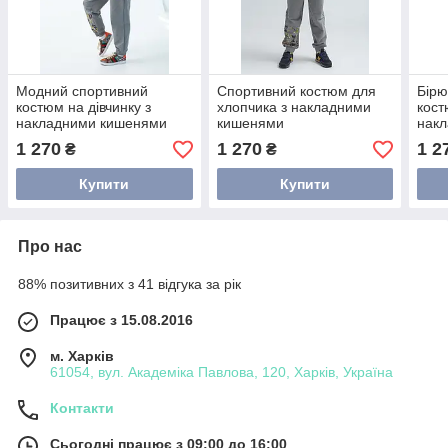
Модний спортивний
Спортивний костюм для
Бірю
костюм на дівчинку з
хлопчика з накладними
кост
накладними кишенями
кишенями
нак
1 270
1 270
1 2
₴
₴
Купити
Купити
Про нас
88% позитивних з 41 відгука за рік
Працює з 15.08.2016
м. Харків
61054, вул. Академіка Павлова, 120, Харків, Україна
Контакти
Сьогодні працює з 09:00 до 16:00