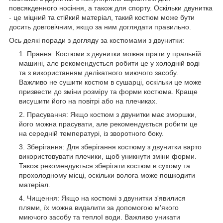
повсякденного носіння, а також для спорту. Оскільки двунитка
- це міцний та стійкий матеріал, такий костюм може бути
досить довговічним, якщо за ним доглядати правильно.
Ось деякі поради з догляду за костюмами з двунитки:
Прання: Костюми з двунитки можна прати у пральній
машині, але рекомендується робити це у холодній воді
та з використанням делікатного миючого засобу.
Важливо не сушити костюм в сушарці, оскільки це може
призвести до зміни розміру та форми костюма. Краще
висушити його на повітрі або на плечиках.
Прасування: Якщо костюм з двунитки має зморшки,
його можна прасувати, але рекомендується робити це
на середній температурі, із зворотного боку.
Зберігання: Для зберігання костюму з двунитки варто
використовувати плечики, щоб уникнути зміни форми.
Також рекомендується зберігати костюм в сухому та
прохолодному місці, оскільки волога може пошкодити
матеріал.
Чищення: Якщо на костюмі з двунитки з'явилися
плями, їх можна видалити за допомогою м'якого
миючого засобу та теплої води. Важливо уникати