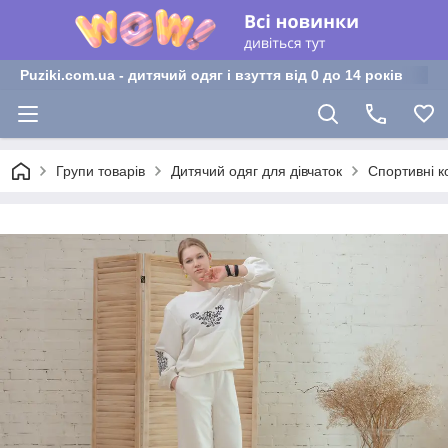
Puziki.com.ua - дитячий одяг і взуття від 0 до 14 років
Групи товарів
Дитячий одяг для дівчаток
Спортивні к