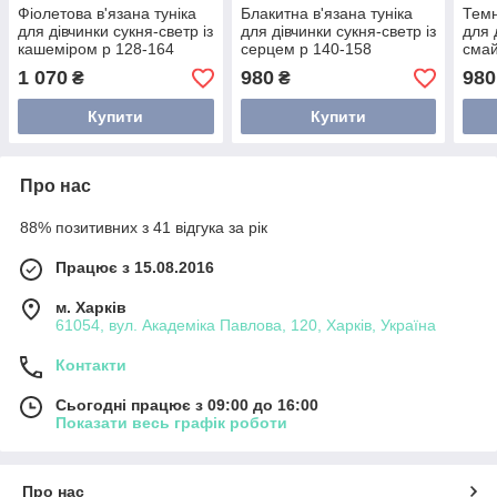
Фіолетова в'язана туніка
Блакитна в'язана туніка
Темн
для дівчинки сукня-светр із
для дівчинки сукня-светр із
для 
кашеміром р 128-164
серцем р 140-158
смай
1 070
980
980
₴
₴
Купити
Купити
Про нас
88% позитивних з 41 відгука за рік
Працює з 15.08.2016
м. Харків
61054, вул. Академіка Павлова, 120, Харків, Україна
Контакти
Сьогодні працює з 09:00 до 16:00
Показати весь графік роботи
Про нас