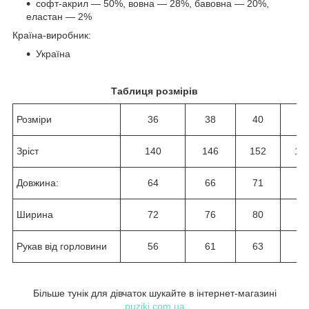
софт-акрил — 50%, вовна — 28%, бавовна — 20%,
еластан — 2%
Країна-виробник:
Україна
Таблиця розмірів
Розміри
36
38
40
42
Зріст
140
146
152
15
Довжина:
64
66
71
74
Ширина
72
76
80
84
Рукав від горловини
56
61
63
65
Більше тунік для дівчаток шукайте в інтернет-магазині
puziki.com.ua