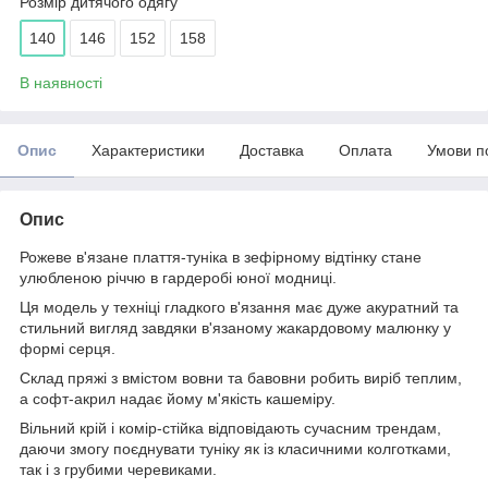
Розмір дитячого одягу
140
146
152
158
В наявності
Опис
Характеристики
Доставка
Оплата
Умови п
Опис
Рожеве в'язане плаття-туніка в зефірному відтінку стане
улюбленою річчю в гардеробі юної модниці.
Ця модель у техніці гладкого в'язання має дуже акуратний та
стильний вигляд завдяки в'язаному жакардовому малюнку у
формі серця.
Склад пряжі з вмістом вовни та бавовни робить виріб теплим,
а софт-акрил надає йому м'якість кашеміру.
Вільний крій і комір-стійка відповідають сучасним трендам,
даючи змогу поєднувати туніку як із класичними колготками,
так і з грубими черевиками.