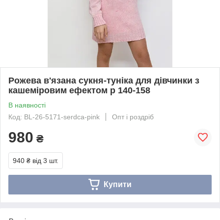
Рожева в'язана сукня-туніка для дівчинки з
кашеміровим ефектом р 140-158
В наявності
Код: BL-26-5171-serdca-pink
Опт і роздріб
980
₴
940 ₴
від 3 шт.
Купити