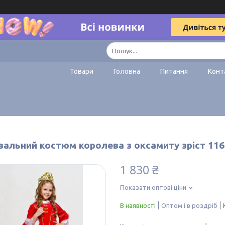
Товари
Головна
Питання
Конт
вальний костюм королева з оксамиту зріст 116
1 830 ₴
Показати оптові ціни
В наявності
Оптом і в роздріб