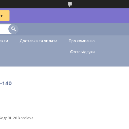
акти
Доставка та оплата
Про компанію
Фотовідгуки
-140
Код:
BL-26-koroleva