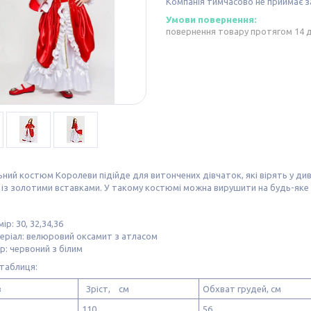
Компанія тимчасово не приймає 
повернення товару протягом 14 
ний костюм Королеви підійде для витончених дівчаток, які вірять у ди
із золотими вставками. У такому костюмі можна вирушити на будь-яке
ір: 30, 32,34,36
еріал: велюровий оксамит з атласом
р: червоний з білим
таблиця:
в
Зріст, см
Обхват грудей, см
110
56