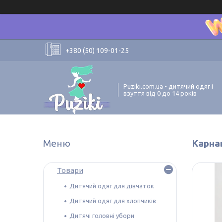
+380 (50) 109-01-25
Puziki.com.ua - дитячий одяг і
взуття від 0 до 14 років
Карна
Товари
Дитячий одяг для дівчаток
Дитячий одяг для хлопчиків
Дитячі головні убори