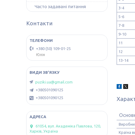
Часто задавані питання
3-4
5-6
Контакти
7-8
9-10
11
+380 (50) 109-01-25
12
Юлія
13-14
puziki.ua@gmail.com
+380501090125
Харак
+380501090125
Основн
Виробни
61054, вул. Академіка Павлова, 120,
Харків, Україна
Країна 