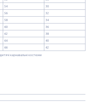
54
30
56
32
58
34
60
36
62
38
64
40
66
42
дитячі карнавальні костюми