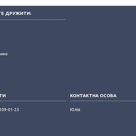
Е ДРУЖИТИ:
і
ники
 109-01-25
Юлія