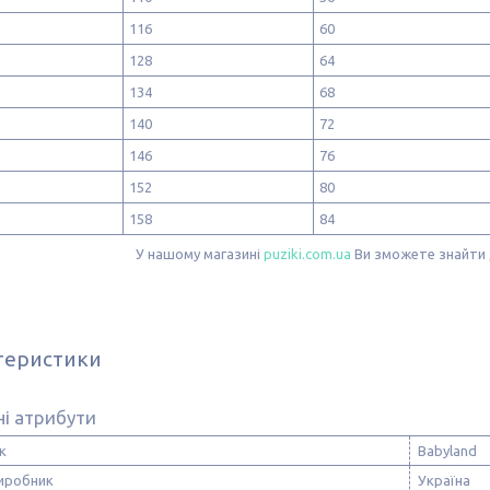
116
60
128
64
134
68
140
72
146
76
152
80
158
84
У нашому магазині
puziki.com.ua
Ви зможете знайти 
теристики
і атрибути
к
Babyland
виробник
Україна