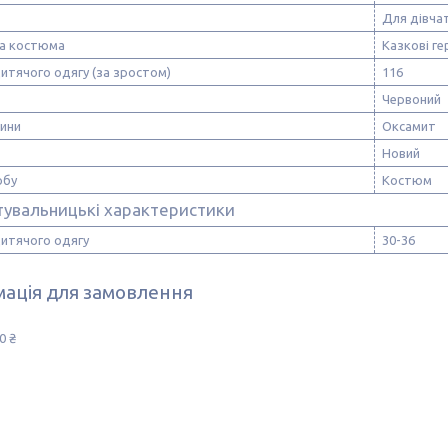
Для дівча
а костюма
Казкові ге
итячого одягу (за зростом)
116
Червоний
нини
Оксамит
Новий
обу
Костюм
тувальницькі характеристики
дитячого одягу
30-36
ація для замовлення
0 ₴