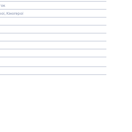
ток
рої, Кіногерої