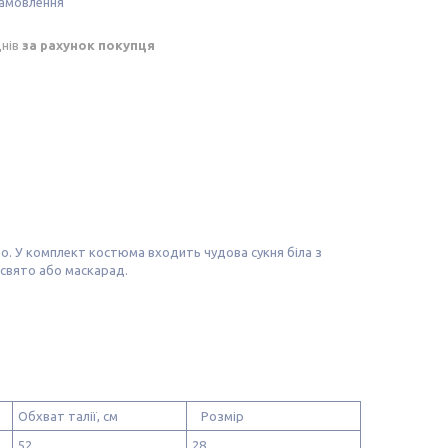
замовлення
днів
за рахунок покупця
во. У комплект костюма входить чудова сукня біла з
 свято або маскарад.
Обхват талії, см
Розмір
52
28