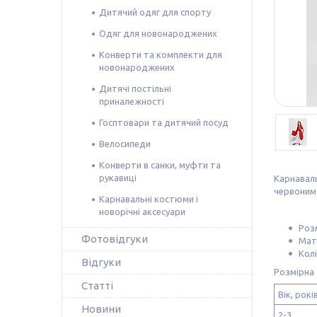
Дитячий одяг для спорту
Одяг для новонароджених
Конверти та комплекти для
новонароджених
Дитячі постільні
приналежності
Госптовари та дитячий посуд
Велосипеди
Конверти в санки, муфти та
рукавиці
Карнаваль
червоним 
Карнавальні костюми і
новорічні аксесуари
Розм
Фотовідгуки
Мат
Колі
Відгуки
Розмірна 
Статті
Вік, рокі
Новини
2-3