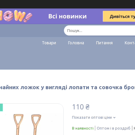
Товари
Головна
Питання
Конт
чайних ложок у вигляді лопати та совочка бро
110 ₴
Показати оптові ціни
В наявності
Оптом і в роздріб