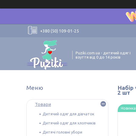
+380 (50) 109-01-25
Puziki.com.ua - дитячий одяг і
взуття від 0 до 14 років
Набір 
2 шт
Товари
Новинка
Дитячий одяг для дівчаток
Дитячий одяг для хлопчиків
Дитячі головні убори