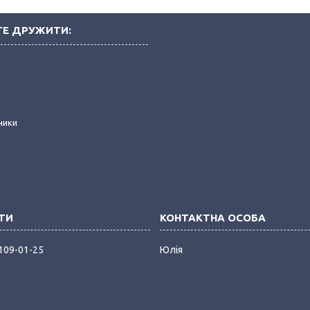
Е ДРУЖИТИ:
і
ники
 109-01-25
Юлія