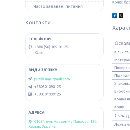
Колір: бр
Часто задавані питання
Контакти
Харак
Основ
+380 (50) 109-01-25
Кількіст
Юлія
Матеріа
Поверхн
Підходи
puziki.ua@gmail.com
Упаковк
+380501090125
Виробни
+380501090125
Країна 
Колір
Склад
61054, вул. Академіка Павлова, 120,
Ложка ч
Харків, Україна