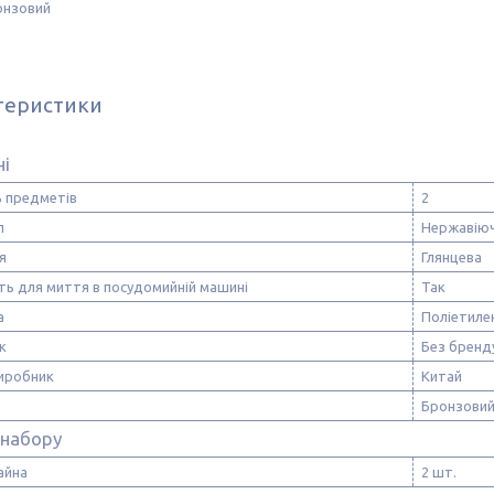
онзовий
теристики
ні
ь предметів
2
л
Нержавіюч
я
Глянцева
ть для миття в посудомийній машині
Так
а
Поліетиле
к
Без бренд
виробник
Китай
Бронзови
 набору
айна
2 шт.