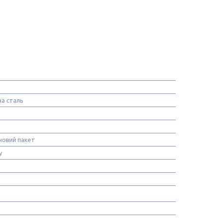
а сталь
новий пакет
у
й