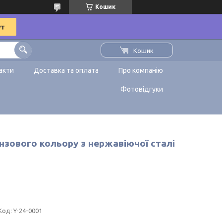
Кошик
Кошик
акти
Доставка та оплата
Про компанію
Фотовідгуки
нзового кольору з нержавіючої сталі
Код:
Y-24-0001