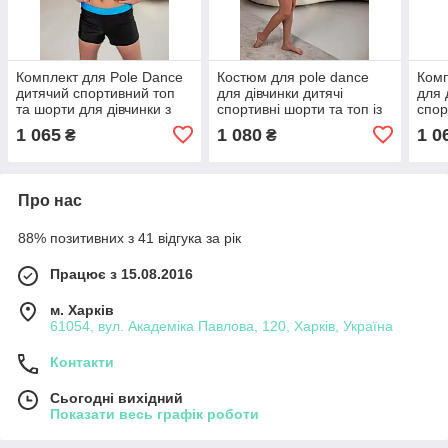
Комплект для Pole Dance
Костюм для pole dance
Комп
дитячий спортивний топ
для дівчинки дитячі
для 
та шорти для дівчинки з
спортивні шорти та топ із
спор
біфлексу Олівія р.26-44
блакитного біфлексу з
чорн
1 065
1 080
1 0
₴
₴
принтом Олівія р.26-44
р.26
Про нас
88% позитивних з 41 відгука за рік
Працює з 15.08.2016
м. Харків
61054, вул. Академіка Павлова, 120, Харків, Україна
Контакти
Сьогодні вихідний
Показати весь графік роботи