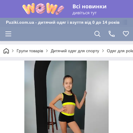
Puziki.com.ua - дитячий одяг і взуття від 0 до 14 років
Групи товарів
Дитячий одяг для спорту
Одяг для pol