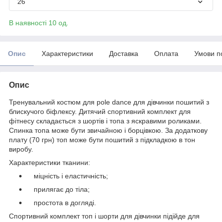
26
В наявності 10 од.
Опис
Характеристики
Доставка
Оплата
Умови п
Опис
Тренувальний костюм для pole dance для дівчинки пошитий з
блискучого біфлексу. Дитячий спортивний комплект для
фітнесу складається з шортів і топа з яскравими роликами.
Спинка топа може бути звичайною і борцівкою. За додаткову
плату (70 грн) топ може бути пошитий з підкладкою в тон
виробу.
Характеристики тканини:
міцність і еластичність;
прилягає до тіла;
простота в догляді.
Спортивний комплект топ і шорти для дівчинки підійде для